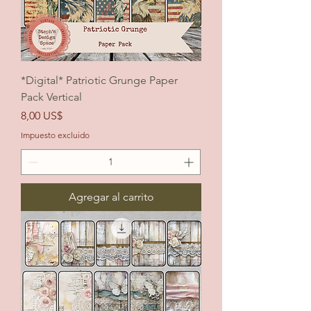
*Digital* Patriotic Grunge Paper
Pack Vertical
Precio
8,00 US$
Impuesto excluido
Agregar al carrito