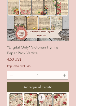
*Digital Only* Victorian Hymns
Paper Pack Vertical
Precio
4,50 US$
Impuesto excluido
Agregar al carrito