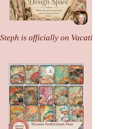
Steph is officially on Vacation. Any or