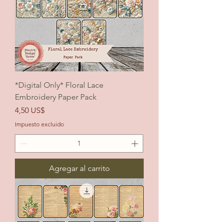
*Digital Only* Floral Lace
Embroidery Paper Pack
Precio
4,50 US$
Impuesto excluido
Agregar al carrito