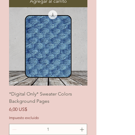
Agregar al carrito
*Digital Only* Sweater Colors
Background Pages
Precio
6,00 US$
Impuesto excluido