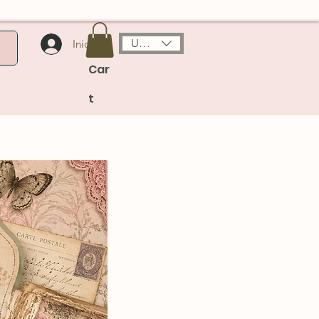
USD ($)
Iniciar sesión
Car
t