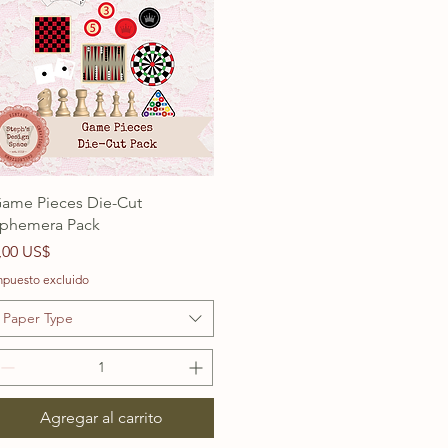
ame Pieces Die-Cut
phemera Pack
recio
,00 US$
mpuesto excluido
Paper Type
Agregar al carrito