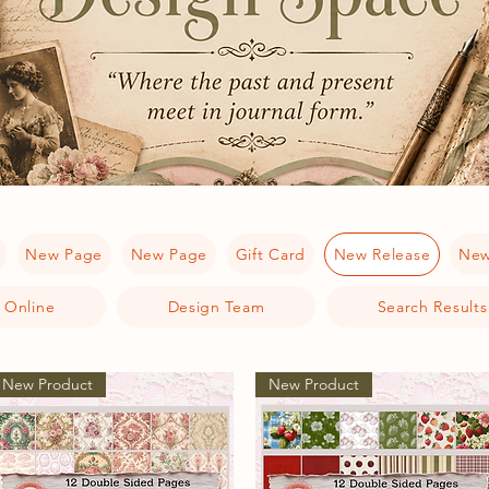
New Page
New Page
Gift Card
New Release
New
 Online
Design Team
Search Results
New Product
New Product