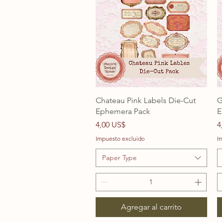
Chateau Pink Labels Die-Cut
G
Ephemera Pack
E
Precio
P
4,00 US$
4
Impuesto excluido
I
Paper Type
Agregar al carrito