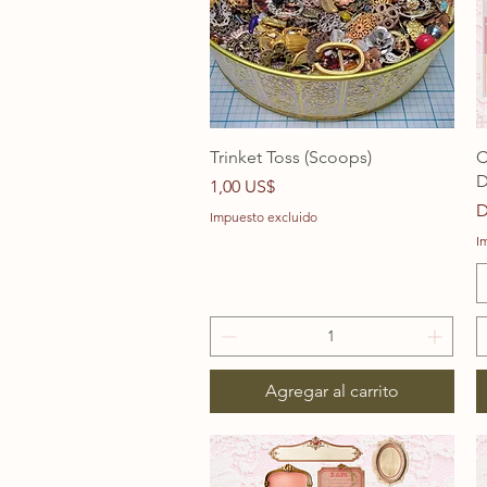
Trinket Toss (Scoops)
C
D
Precio
1,00 US$
P
D
Impuesto excluido
I
Agregar al carrito