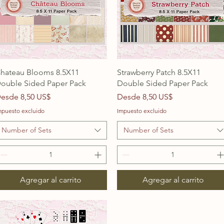
hateau Blooms 8.5X11
Strawberry Patch 8.5X11
ouble Sided Paper Pack
Double Sided Paper Pack
recio de oferta
Precio de oferta
esde
8,50 US$
Desde
8,50 US$
mpuesto excluido
Impuesto excluido
Number of Sets
Number of Sets
Agregar al carrito
Agregar al carrito