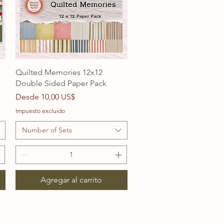
Quilted Memories 12x12
Double Sided Paper Pack
Precio de oferta
Desde
10,00 US$
Impuesto excluido
Number of Sets
Agregar al carrito