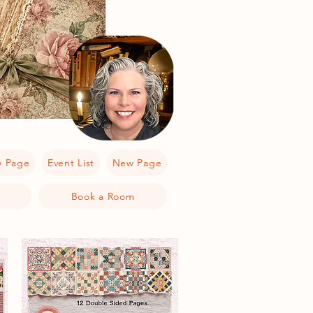
 Page
Event List
New Page
Book a Room